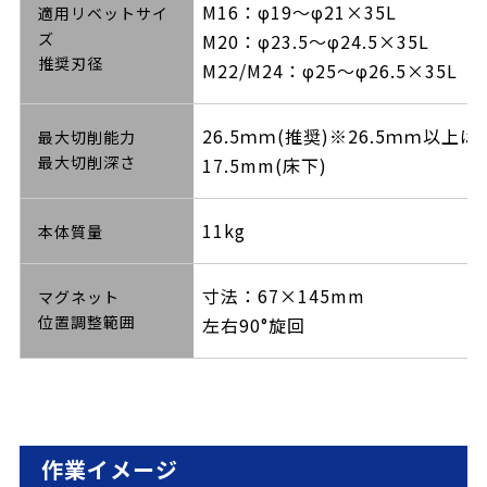
M16：φ19〜φ21×35L
適用リベットサイ
ズ
M20：φ23.5〜φ24.5×35L
推奨刃径
M22/M24：φ25〜φ26.5×35L
26.5ｍｍ(推奨)※26.5ｍｍ以上
最大切削能力
最大切削深さ
17.5mm(床下)
11kg
本体質量
寸法：67×145mm
マグネット
位置調整範囲
左右90°旋回
作業イメージ