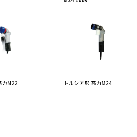
M24 100V
高力M22
トルシア形 高力M24